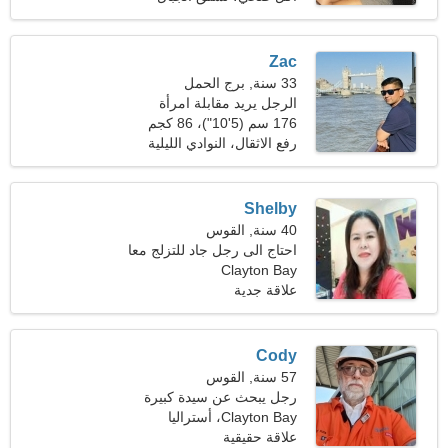
Zac
33 سنة, برج الحمل
الرجل يريد مقابلة امرأة
176 سم (5'10")، 86 كجم
(189 رطلا)
رفع الاثقال، النوادي الليلية
Shelby
40 سنة, القوس
احتاج الى رجل جاد للتزلج معا
Clayton Bay
علاقة جدية
Cody
57 سنة, القوس
رجل يبحث عن سيدة كبيرة
49-52
Clayton Bay، أستراليا
علاقة حقيقية