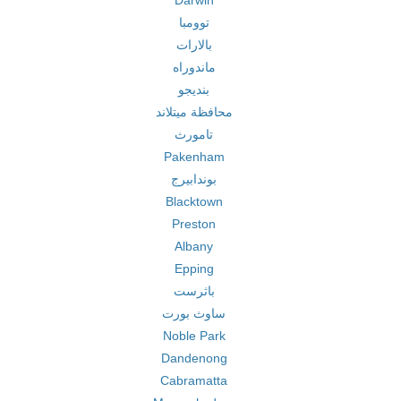
Darwin
توومبا
بالارات
ماندوراه
بنديجو
محافظة ميتلاند
تامورث
Pakenham
بوندابيرج
Blacktown
Preston
Albany
Epping
باثرست
ساوث بورت
Noble Park
Dandenong
Cabramatta