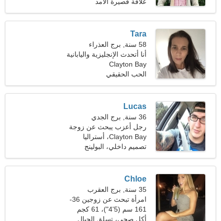
(178 رطلا)
علاقة قصيرة الأمد
Tara
58 سنة, برج العذراء
أنا أتحدث الإنجليزية واليابانية
Clayton Bay
الحب الحقيقي
Lucas
36 سنة, برج الجدي
رجل أعزب يبحث عن زوجة
25-31
Clayton Bay، أستراليا
تصميم داخلي، البولينج
Chloe
35 سنة, برج العقرب
امرأة تبحث عن زوجين 36-
42
161 سم (5'4")، 61 كجم
(134 رطلا)
أكل صحي، تسلق الجبال