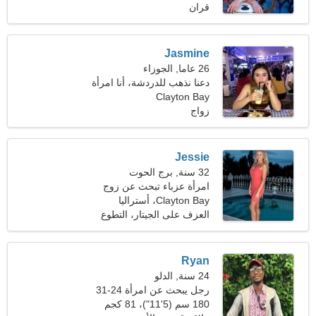
قران
Jasmine
26 عاما, الجوزاء
دعنا نذهب للدردشة، أنا امرأة
مبهرة
Clayton Bay
زواج
Jessie
32 سنة, برج الحوت
امرأة عزباء تبحث عن زوج
Clayton Bay، أستراليا
العزف على الجيتار، التطوع
Ryan
24 سنة, الدلو
رجل يبحث عن امرأة 24-31
180 سم (5'11")، 81 كجم