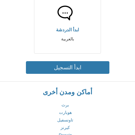
ابدأ الدردشة
بالعربية
ابدأ التسجيل
أماكن ومدن أخرى
برث
هوبارت
تاونسفيل
كيرنز