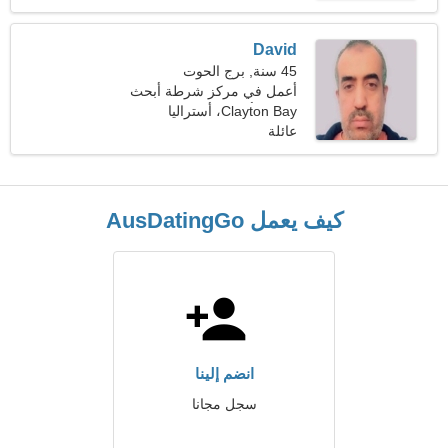
David
45 سنة, برج الحوت
أعمل في مركز شرطة أبحث
Clayton Bay، أستراليا
عن امرأة رائعة
عائلة
كيف يعمل AusDatingGo
انضم إلينا
سجل مجانا