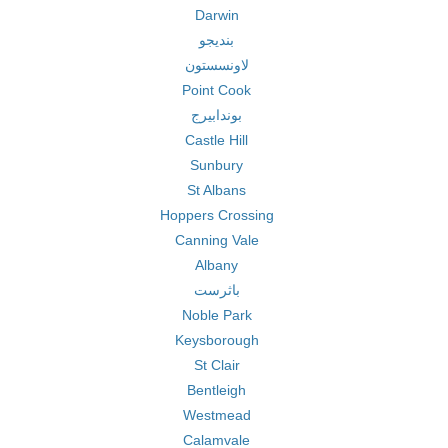
Darwin
بنديجو
لاونسستون
Point Cook
بوندابيرج
Castle Hill
Sunbury
St Albans
Hoppers Crossing
Canning Vale
Albany
باثرست
Noble Park
Keysborough
St Clair
Bentleigh
Westmead
Calamvale