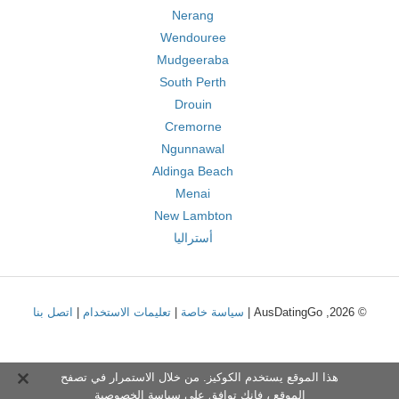
Nerang
Wendouree
Mudgeeraba
South Perth
Drouin
Cremorne
Ngunnawal
Aldinga Beach
Menai
New Lambton
أستراليا
© 2026, AusDatingGo |
سياسة خاصة
|
تعليمات الاستخدام
|
اتصل بنا
هذا الموقع يستخدم الكوكيز. من خلال الاستمرار في تصفح
الموقع ، فإنك توافق على
سياسة الخصوصية