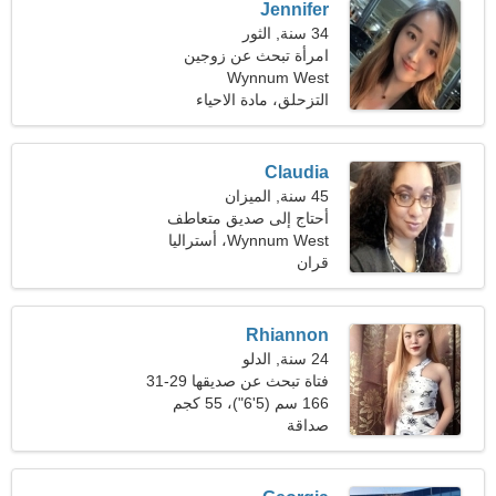
Jennifer
34 سنة, الثور
امرأة تبحث عن زوجين
Wynnum West
التزحلق، مادة الاحياء
Claudia
45 سنة, الميزان
أحتاج إلى صديق متعاطف
لأرقص معًا
Wynnum West، أستراليا
قران
Rhiannon
24 سنة, الدلو
فتاة تبحث عن صديقها 29-31
166 سم (5'6")، 55 كجم
(121 رطلا)
صداقة