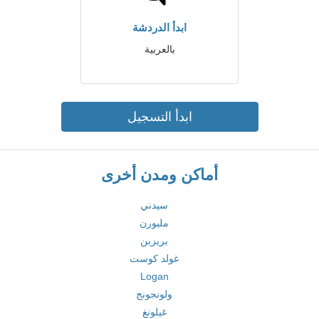
ابدأ الدردشة
بالعربية
ابدأ التسجيل
أماكن ومدن أخرى
سيدني
ملبورن
بريزبن
غولد كوست
Logan
ولونجونج
غيلونغ