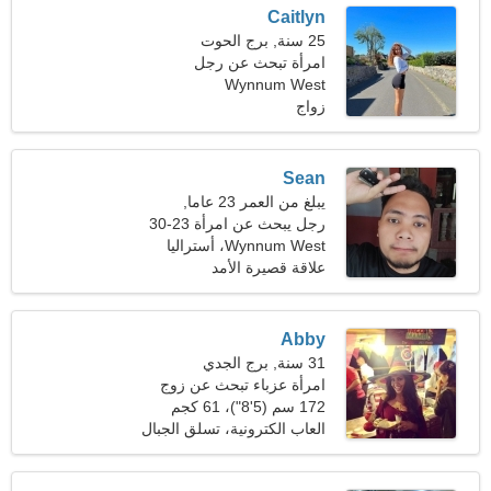
Caitlyn
25 سنة, برج الحوت
امرأة تبحث عن رجل
Wynnum West
زواج
Sean
يبلغ من العمر 23 عاما,
القوس
رجل يبحث عن امرأة 23-30
Wynnum West، أستراليا
علاقة قصيرة الأمد
Abby
31 سنة, برج الجدي
امرأة عزباء تبحث عن زوج
172 سم (5'8")، 61 كجم
(134 رطلا)
العاب الكترونية، تسلق الجبال