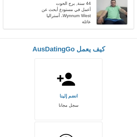
44 سنة, برج الحوت
أعمل في مستودع أبحث عن
امرأة رائعة
Wynnum West، أستراليا
عائلة
كيف يعمل AusDatingGo
انضم إلينا
سجل مجانا