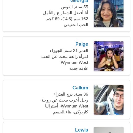
Georgia
55 سنة, القوس
أنا أفضل الشطرنج والتأمل
162 سم (5'4")، 69 كجم
(152 رطلا)
الحب الحقيقي
Paige
العمر 21 سنة, الجوزاء
امرأة رائعة تبحث عن الحب
الحقيقي
Wynnum West
علاقة جدية
Callum
36 سنة, برج العذراء
رجل أعزب يبحث عن زوجة
27-34
Wynnum West، أستراليا
كاريوكي، بناء الجسم
Lewis