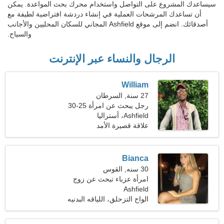
سيساعدك المشروع على التواصل واستخدام محرك بحث المواعدة. يمكن
أن تساعدك المرشحات العملية في إنشاء دردشة افتراضية لطيفة مع
أصدقائك. انضم إلى موقع Ashfield المجاني للسكان المحليين والأجانب
والسياح.
الرجال والنساء عبر الإنترنت
William
27 سنة, السرطان
رجل يبحث عن امرأة 25-30
Ashfield، أستراليا
علاقة قصيرة الأمد
Bianca
30 سنه, القوس
امرأة عزباء تبحث عن زوج
Ashfield
32-41
الواح التزحلق، اللياقه البدنيه