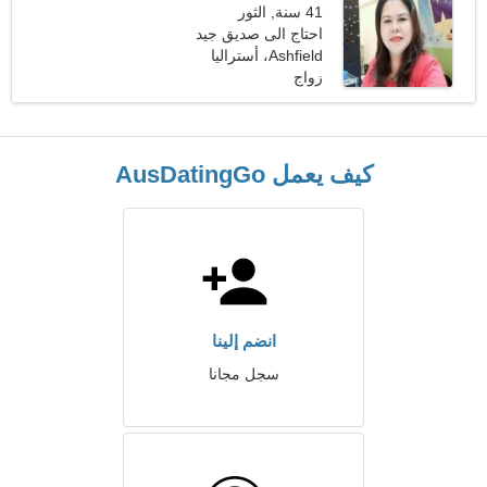
41 سنة, الثور
احتاج الى صديق جيد
Ashfield، أستراليا
للرومانسية
زواج
كيف يعمل AusDatingGo
انضم إلينا
سجل مجانا