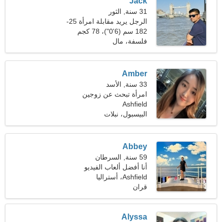
Jack
31 سنة, الثور
الرجل يريد مقابلة امرأة 25-
29
182 سم (6'0")، 78 كجم
(171 رطلا)
فلسفة، مال
Amber
33 سنة, الأسد
امرأة تبحث عن زوجين
Ashfield
البيسبول، نبلات
Abbey
59 سنة, السرطان
أنا أفضل ألعاب الفيديو
Ashfield، أستراليا
والنوادي الليلية
قران
Alyssa