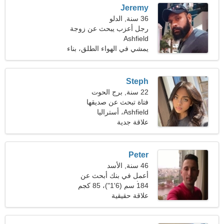
Jeremy
36 سنة, الدلو
رجل أعزب يبحث عن زوجة
Ashfield
28-32
يمشي في الهواء الطلق، بناء
الجسم
Steph
22 سنة, برج الحوت
فتاة تبحث عن صديقها
Ashfield، أستراليا
علاقة جدية
Peter
46 سنة, الأسد
أعمل في بنك أبحث عن
امرأة جميلة
184 سم (6'1")، 85 كجم
(187 رطلا)
علاقة حقيقية