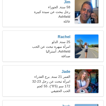
Jim
58 سنة, الجوزاء
رجل يبحث عن سيدة كبيرة
Ashfield
51-56
عائلة
Rachel
25 سنة, الدلو
امرأة مبهرة تبحث عن الحب
الحقيقي
Ashfield، أستراليا
صداقة
Jade
العمر 21 سنة, برج العذراء
امرأة تبحث عن رجل 23-32
172 سم (5'8")، 55 كجم
(121 رطلا)
الحب الحقيقي