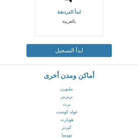
ابدأ الدردشة
بالعربية
ابدأ التسجيل
أماكن ومدن أخرى
ملبورن
بريزبن
برث
غولد كوست
هوبارت
كيرنز
توومبا