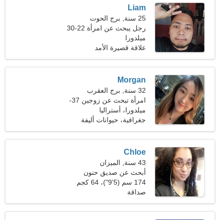
Liam
25 سنة, برج الحوت
رجل يبحث عن امرأة 22-30
ميلدورا
علاقة قصيرة الأمد
Morgan
32 سنة, برج العقرب
امرأة تبحث عن زوجين 37-
41
ميلدورا، أستراليا
جغرافية، حيوانات أليفة
Chloe
43 سنة, الميزان
أبحث عن صديق حنون
للرقص
174 سم (5'9")، 64 كجم
(141 رطلا)
صداقة