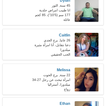
Dylan
45 سنة, الثور
انا طبيب امراض جلدية
177 سم (5'10")، 85 كجم
(187 رطلا)
عائلة
Caitlin
26 عاما, برج الجدي
دعنا نتقابل، أنا امرأة مثيرة
ميلدورا
للاهتمام
الحب الحقيقي
Melissa
22 سنة, برج الحوت
امرأة تبحث عن رجل 27-34
ميلدورا، أستراليا
زواج
Ethan