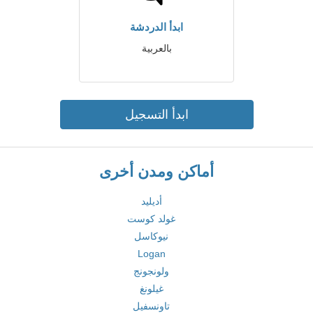
ابدأ الدردشة
بالعربية
ابدأ التسجيل
أماكن ومدن أخرى
أديليد
غولد كوست
نيوكاسل
Logan
ولونجونج
غيلونغ
تاونسفيل