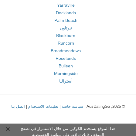
Yarraville
Docklands
Palm Beach
نيوتاون
Blackburn
Runcorn
Broadmeadows
Roselands
Bulleen
Morningside
أستراليا
© 2026, AusDatingGo |
سياسة خاصة
|
تعليمات الاستخدام
|
اتصل بنا
هذا الموقع يستخدم الكوكيز. من خلال الاستمرار في تصفح
الموقع ، فإنك توافق على
سياسة الخصوصية