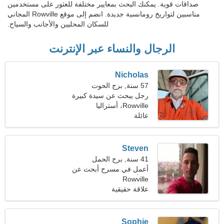
صداقات قوية. يمكنك البحث بمعايير مختلفة للعثور على مستخدمين
مناسبين لتواريخ رومانسية جديدة. انضم إلى موقع Rowville المجاني
للسكان المحليين والأجانب والسياح.
الرجال والنساء عبر الإنترنت
Nicholas
57 سنة, برج الحوت
رجل يبحث عن سيدة كبيرة
Rowville، أستراليا
عائلة
Steven
41 سنة, برج الحمل
أعمل في مسرح أبحث عن
Rowville
امرأة رائعة
علاقة حقيقية
Sophie