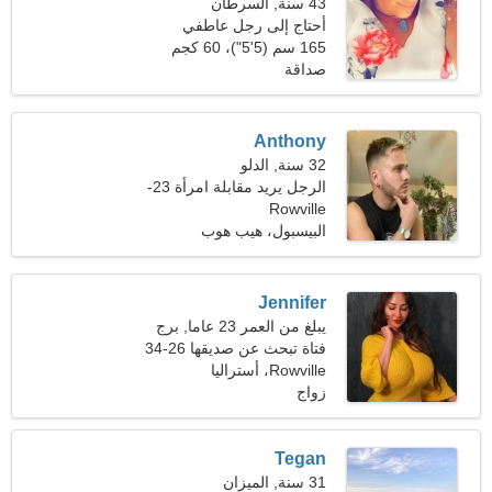
43 سنة, السرطان
أحتاج إلى رجل عاطفي
للسفر معًا
165 سم (5'5")، 60 كجم
(132 رطلا)
صداقة
Anthony
32 سنة, الدلو
الرجل يريد مقابلة امرأة 23-
Rowville
30
البيسبول، هيب هوب
Jennifer
يبلغ من العمر 23 عاما, برج
العذراء
فتاة تبحث عن صديقها 26-34
Rowville، أستراليا
زواج
Tegan
31 سنة, الميزان