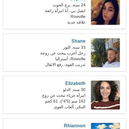
24 سنة, برج الحوت
اتصل بي، أنا امرأة رائعة
Rowville
علاقة جدية
Shane
33 سنة, الثور
رجل أعزب يبحث عن زوجة
Rowville، أستراليا
تدريب القوة، رفع الاثقال
Elizabeth
30 سنه, الدلو
امرأة عزباء تبحث عن زوج
162 سم (5'4")، 61 كجم
(134 رطلا)
التنكر، ألعاب القوى
Rhiannon