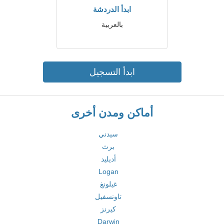
ابدأ الدردشة
بالعربية
ابدأ التسجيل
أماكن ومدن أخرى
سيدني
برث
أديليد
Logan
غيلونغ
تاونسفيل
كيرنز
Darwin