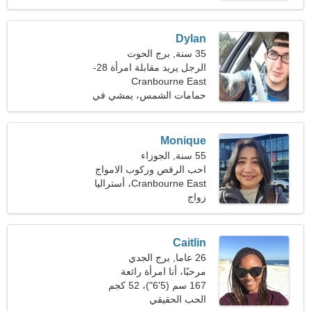
Dylan
35 سنة, برج الحوت
الرجل يريد مقابلة امرأة 28-
Cranbourne East
31
حمامات الشمس، يمشي في
الهواء الطلق
Monique
55 سنة, الجوزاء
احب الرقص وركوب الامواج
Cranbourne East، أستراليا
زواج
Caitlin
26 عاما, برج الجدي
مرحبًا، أنا امرأة رائعة
167 سم (5'6")، 52 كجم
(114 رطلا)
الحب الحقيقي