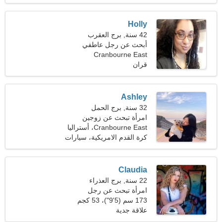
Holly
42 سنة, برج العقرب
أبحث عن رجل عاطفي
Cranbourne East
قران
Ashley
32 سنة, برج الحمل
امرأة تبحث عن زوجين
Cranbourne East، أستراليا
كرة القدم الامريكية، سيارات
Claudia
22 سنة, برج العذراء
امرأة تبحث عن رجل
173 سم (5'9")، 53 كجم
(116 رطلا)
علاقة جدية