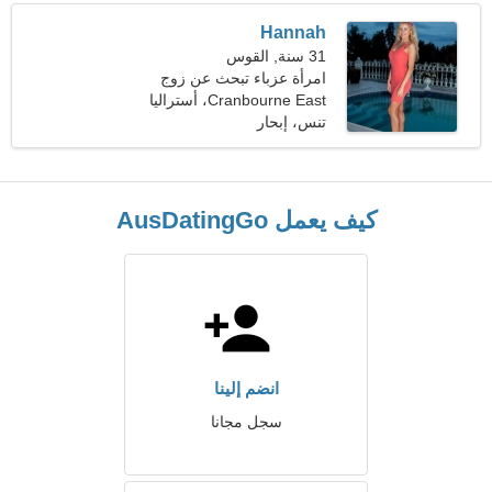
Hannah
31 سنة, القوس
امرأة عزباء تبحث عن زوج
Cranbourne East، أستراليا
تنس، إبحار
كيف يعمل AusDatingGo
انضم إلينا
سجل مجانا