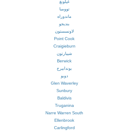
غيلونغ
توومبا
ماندوراه
بنديجو
لاونسستون
Point Cook
Craigieburn
شيبارتون
Berwick
بوندابيرج
دوبو
Glen Waverley
Sunbury
Baldivis
Truganina
Narre Warren South
Ellenbrook
Carlingford