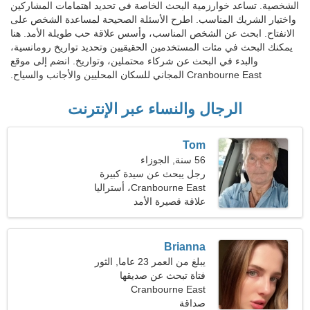
الشخصية. تساعد خوارزمية البحث الخاصة في تحديد اهتمامات المشاركين
واختيار الشريك المناسب. اطرح الأسئلة الصحيحة لمساعدة الشخص على
الانفتاح. ابحث عن الشخص المناسب، وأسس علاقة حب طويلة الأمد. هنا
يمكنك البحث في مئات المستخدمين الحقيقيين وتحديد تواريخ رومانسية،
والبدء في البحث عن شركاء محتملين، وتواريخ. انضم إلى موقع
Cranbourne East المجاني للسكان المحليين والأجانب والسياح.
الرجال والنساء عبر الإنترنت
Tom
56 سنة, الجوزاء
رجل يبحث عن سيدة كبيرة
44-51
Cranbourne East، أستراليا
علاقة قصيرة الأمد
Brianna
يبلغ من العمر 23 عاما, الثور
فتاة تبحث عن صديقها
Cranbourne East
صداقة