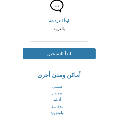
ابدأ الدردشة
بالعربية
ابدأ التسجيل
أماكن ومدن أخرى
سيدني
بريزبن
أديليد
نيوكاسل
ولونجونج