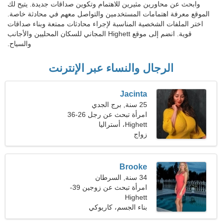
وابحث عن محاورين مثيرين للاهتمام وتكوين صداقات جديدة. يتيح لك
الموقع معرفة اهتمامات المستخدمين والتواصل معهم في محادثة خاصة.
اختر الملفات الشخصية المناسبة لإجراء محادثات ممتعة وبناء صداقات
قوية. انضم إلى موقع Highett المجاني للسكان المحليين والأجانب
والسياح.
الرجال والنساء عبر الإنترنت
Jacinta
25 سنة, برج الجدي
امرأة تبحث عن رجل 26-36
Highett، أستراليا
زواج
Brooke
34 سنة, السرطان
امرأة تبحث عن زوجين 39-
Highett
42
بناء الجسم، كاريوكي