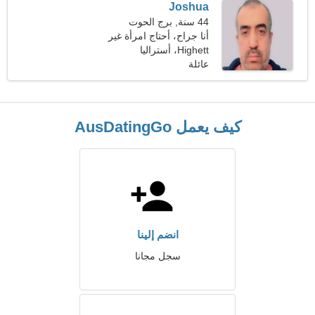
Joshua
44 سنة, برج الحوت
أنا جراح، أحتاج امرأة غير
عادية
Highett، أستراليا
عائلة
كيف يعمل AusDatingGo
انضم إلينا
سجل مجانا