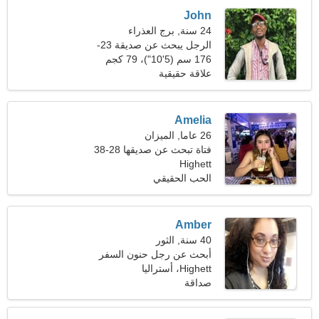
John
24 سنة, برج العذراء
الرجل يبحث عن صديقة 23-
31
176 سم (5'10")، 79 كجم
(174 رطلا)
علاقة حقيقية
Amelia
26 عاما, الميزان
فتاة تبحث عن صديقها 28-38
Highett
الحب الحقيقي
Amber
40 سنة, الثور
أبحث عن رجل حنون السفر
Highett، أستراليا
صداقة