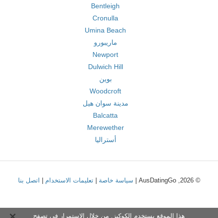
Bentleigh
Cronulla
Umina Beach
ماريبورو
Newport
Dulwich Hill
بوين
Woodcroft
مدينة سوان هيل
Balcatta
Merewether
أستراليا
© 2026, AusDatingGo |
سياسة خاصة
|
تعليمات الاستخدام
|
اتصل بنا
هذا الموقع يستخدم الكوكيز. من خلال الاستمرار في تصفح