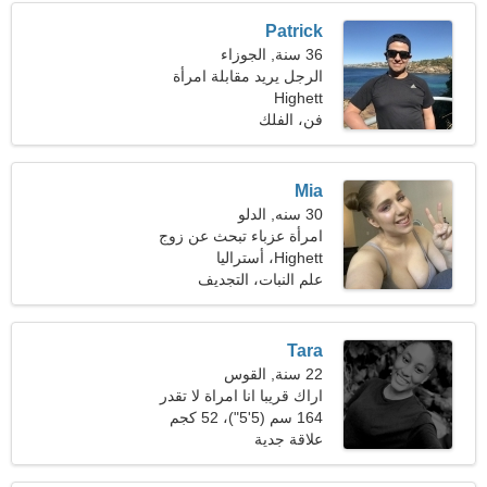
Patrick
36 سنة, الجوزاء
الرجل يريد مقابلة امرأة
Highett
فن، الفلك
Mia
30 سنه, الدلو
امرأة عزباء تبحث عن زوج
31-42
Highett، أستراليا
علم النبات، التجديف
Tara
22 سنة, القوس
اراك قريبا انا امراة لا تقدر
بثمن
164 سم (5'5")، 52 كجم
(114 رطلا)
علاقة جدية