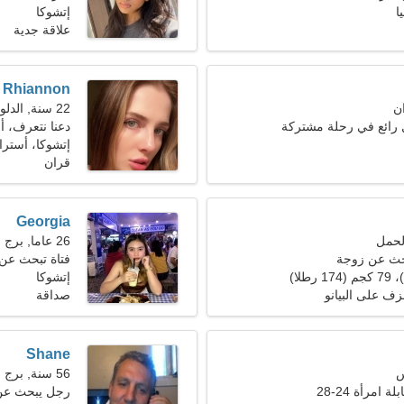
ا
إتشوكا
علاقة جدية
Rhiannon
22 سنة, الدلو
رائع في رحلة مشتركة
دعنا نتعرف، أن
إتشوكا، أسترال
قران
Georgia
26 عاما, برج العذراء
حث عن زوجة
فتاة تبحث عن
إتشوكا
عزف على البيانو
صداقة
Shane
56 سنة, برج الحوت
 امرأة 24-28
رجل يبحث عن 