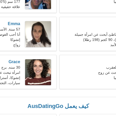
ا
177 سم (5'10")، 87 كجم (191 رطلا)
علاقة حقيقية
Emma
57 سنة, الأسد
اطئ أبحث عن امرأة جميلة
أنا أحب الغوص
إتشوكا
أمد
زواج
Grace
30 سنه, برج الحمل
بحث عن زوج
امرأة تبحث عن ز
ا
إتشوكا، أسترال
سيارات، التج
كيف يعمل AusDatingGo