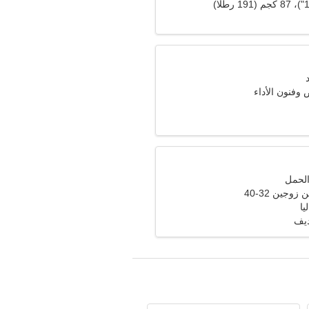
 وفنون الأداء
وجين 32-40
يا
ديف