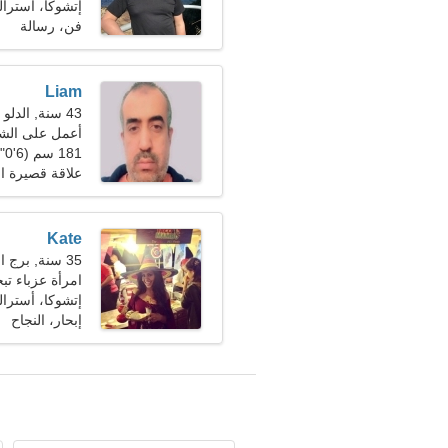
إتشوكا، أسترالي
فن، رسالة
Liam
43 سنة, الدلو
أعمل على الش
181 سم (6'0")، 90 كجم (198 رطلا)
علاقة قصيرة ال
Kate
35 سنة, برج العقرب
امرأة عزباء ت
إتشوكا، أسترالي
إبحار، النجاح