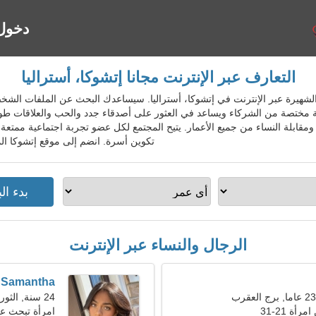
دخول
التعارف عبر الإنترنت مجانا إتشوكا، أستراليا
 المواعدة الشهيرة عبر الإنترنت في إتشوكا، أستراليا. سيساعدك البحث عن الملفات
مختصة من الشركاء ويساعد في العثور على أصدقاء جدد والحب والعلاقات طويل
ومقابلة النساء من جميع الأعمار. يتيح المجتمع لكل عضو تجربة اجتماعية ممتعة.
تكوين أسرة. انضم إلى موقع إتشوكا الم
الرجال والنساء عبر الإنترنت
Samantha
24 سنة, الثور
ة 21-31
امرأة تبحث ع