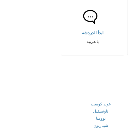
ابدأ الدردشة
بالعربية
غولد كوست
تاونسفيل
توومبا
شيبارتون