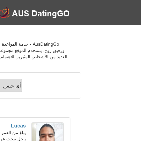
AusDatingGo - خدمة
ورفيق روح. يستخدم الموقع مجموعة 
العديد من الأشخاص المثيرين للاهتمام 
Lucas
يبلغ من العمر 23 عاما, برج العقرب
رجل يبحث عن امرأ