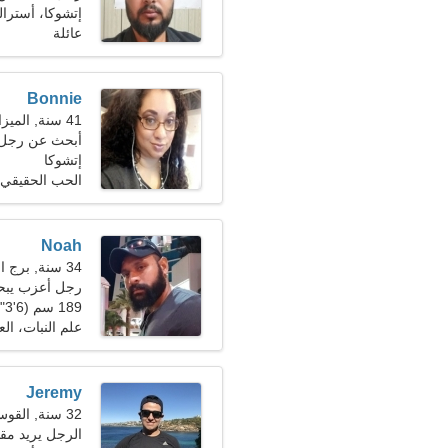
إتشوكا، أسترالي
عائلة
Bonnie
41 سنة, الميزان
أبحث عن رجل 
إتشوكا
الحب الحقيقي
Noah
34 سنة, برج الحمل
رجل أعزب يب
189 سم (6'3")، 79 كجم (174 رطلا)
علم النبات، ال
Jeremy
32 سنة, القوس
الرجل يريد مقابلة