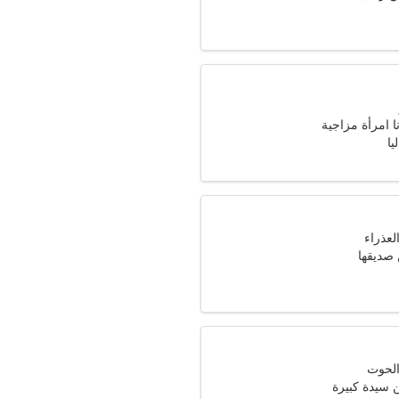
ا امرأة مزاجية
يا
 صديقها
سيدة كبيرة