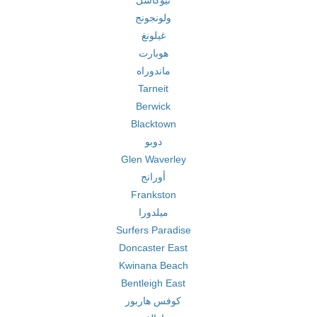
نيوكاسل
ولونجونج
غيلونغ
هوبارت
ماندوراه
Tarneit
Berwick
Blacktown
دوبو
Glen Waverley
أورانج
Frankston
ميلدورا
Surfers Paradise
Doncaster East
Kwinana Beach
Bentleigh East
كوفس هاربور