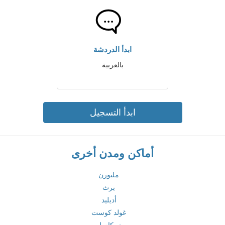
ابدأ الدردشة
بالعربية
ابدأ التسجيل
أماكن ومدن أخرى
ملبورن
برث
أديليد
غولد كوست