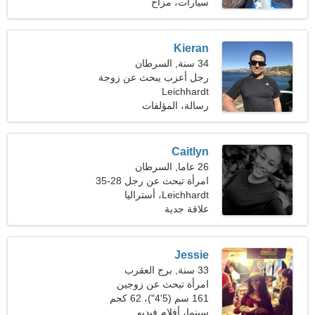
(180 رطلا)
سيارات، مزاح
Kieran
34 سنة, السرطان
رجل أعزب يبحث عن زوجة
Leichhardt
24-32
رسالة، المؤلفات
Caitlyn
26 عاما, السرطان
امرأة تبحث عن رجل 28-35
Leichhardt، أستراليا
علاقة جدية
Jessie
33 سنة, برج العقرب
امرأة تبحث عن زوجين
161 سم (5'4")، 62 كجم
(136 رطلا)
سينما، أفلام فيديو