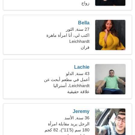
زواج
Bella
27 سنة, الثور
اكتب لي، أنا امرأة ماهرة
Leichhardt
قران
Lachie
43 سنة, الدلو
أعمل في مطعم أبحث عن
Leichhardt، أستراليا
امرأة مرحة
علاقة حقيقية
Jeremy
36 سنة, الأسد
الرجل يريد مقابلة امرأة
180 سم (5'11")، 82 كجم