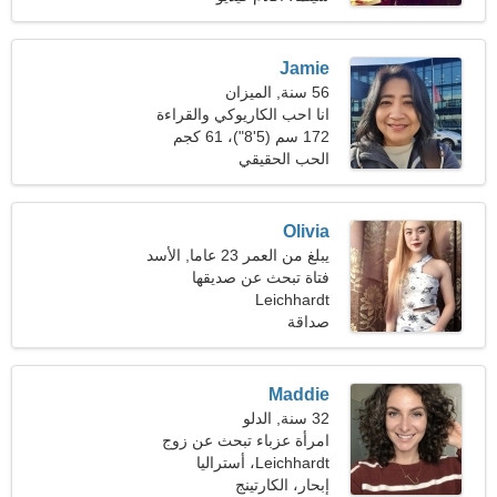
Jamie
56 سنة, الميزان
انا احب الكاريوكي والقراءة
172 سم (5'8")، 61 كجم
(134 رطلا)
الحب الحقيقي
Olivia
يبلغ من العمر 23 عاما, الأسد
فتاة تبحث عن صديقها
Leichhardt
صداقة
Maddie
32 سنة, الدلو
امرأة عزباء تبحث عن زوج
35-39
Leichhardt، أستراليا
إبحار، الكارتينج