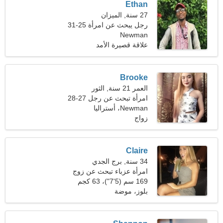
Ethan
27 سنة, الميزان
رجل يبحث عن امرأة 25-31
Newman
علاقة قصيرة الأمد
Brooke
العمر 21 سنة, الثور
امرأة تبحث عن رجل 27-28
Newman، أستراليا
زواج
Claire
34 سنة, برج الجدي
امرأة عزباء تبحث عن زوج
36-44
169 سم (5'7")، 63 كجم
(138 رطلا)
بلوز، موضة