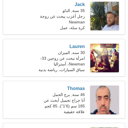
Jack
35 سنة, الدلو
رجل أعزب يبحث عن زوجة
Newman
كرة سلة، عمل
Lauren
30 سنه, الميزان
امرأة تبحث عن زوجين 33-
40
Newman، أستراليا
سباق السيارات، رياضة بدنية
Thomas
46 سنة, برج الحمل
أنا جراح تجميل أبحث عن
امرأة حساسة
185 سم (6'1")، 85 كجم
(187 رطلا)
علاقة حقيقية