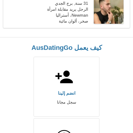
31 سنة, برج الجدي
الرجل يريد مقابلة امرأة
Newman، أستراليا
صخر، ألوان مائية
كيف يعمل AusDatingGo
انضم إلينا
سجل مجانا