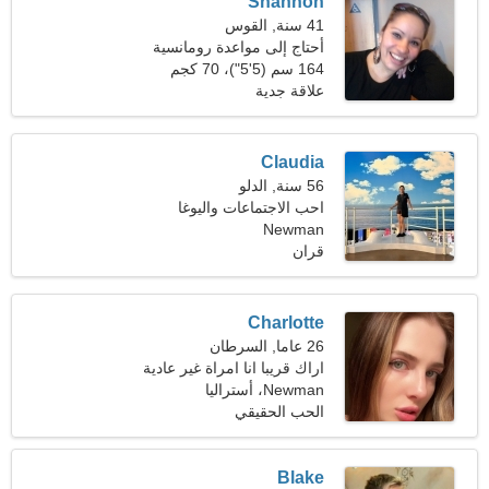
Shannon
41 سنة, القوس
أحتاج إلى مواعدة رومانسية
164 سم (5'5")، 70 كجم
(154 رطلا)
علاقة جدية
Claudia
56 سنة, الدلو
احب الاجتماعات واليوغا
Newman
قران
Charlotte
26 عاما, السرطان
اراك قريبا انا امراة غير عادية
Newman، أستراليا
الحب الحقيقي
Blake