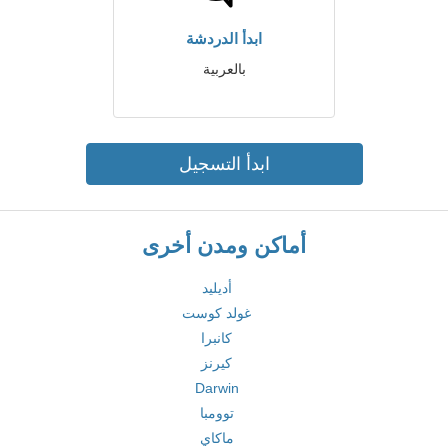
ابدأ الدردشة
بالعربية
ابدأ التسجيل
أماكن ومدن أخرى
أديليد
غولد كوست
كانبرا
كيرنز
Darwin
توومبا
ماكاي