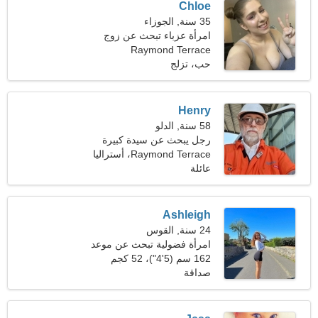
Chloe
35 سنة, الجوزاء
امرأة عزباء تبحث عن زوج
Raymond Terrace
36-44
حب، تزلج
Henry
58 سنة, الدلو
رجل يبحث عن سيدة كبيرة
50-56
Raymond Terrace، أستراليا
عائلة
Ashleigh
24 سنة, القوس
امرأة فضولية تبحث عن موعد
162 سم (5'4")، 52 كجم
(114 رطلا)
صداقة