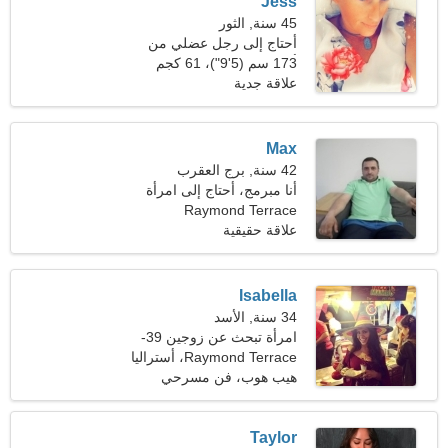
Jess
45 سنة, الثور
أحتاج إلى رجل عضلي من
أجل اللياقة
173 سم (5'9")، 61 كجم
(134 رطلا)
علاقة جدية
Max
42 سنة, برج العقرب
أنا مبرمج، أحتاج إلى امرأة
رائعة
Raymond Terrace
علاقة حقيقية
Isabella
34 سنة, الأسد
امرأة تبحث عن زوجين 39-
44
Raymond Terrace، أستراليا
هيب هوب، فن مسرحي
Taylor