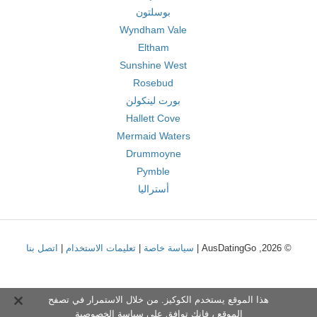
بوسلتون
Wyndham Vale
Eltham
Sunshine West
Rosebud
بورت لينكولن
Hallett Cove
Mermaid Waters
Drummoyne
Pymble
أستراليا
© 2026, AusDatingGo |
سياسة خاصة
|
تعليمات الاستخدام
|
اتصل بنا
هذا الموقع يستخدم الكوكيز. من خلال الاستمرار في تصفح
الموقع ، فإنك توافق على
سياسة الخصوصية