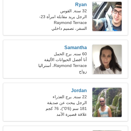
Ryan
32 سنة, القوس
الرجل يريد مقابلة امرأة 23-
Raymond Terrace
31
السفر، تصميم داخلي
Samantha
60 سنه, برج الحمل
أنا أفضل الحيوانات الأليفة
والرقص
Raymond Terrace، أستراليا
زواج
Jordan
22 سنة, برج العذراء
الرجل يبحث عن صديقة
181 سم (6'0")، 76 كجم
(167 رطلا)
علاقة قصيرة الأمد