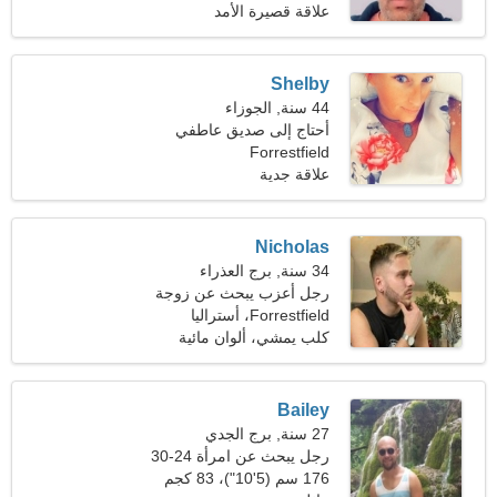
علاقة قصيرة الأمد
Shelby
44 سنة, الجوزاء
أحتاج إلى صديق عاطفي
للسفر معًا
Forrestfield
علاقة جدية
Nicholas
34 سنة, برج العذراء
رجل أعزب يبحث عن زوجة
26-32
Forrestfield، أستراليا
كلب يمشي، ألوان مائية
Bailey
27 سنة, برج الجدي
رجل يبحث عن امرأة 24-30
176 سم (5'10")، 83 كجم