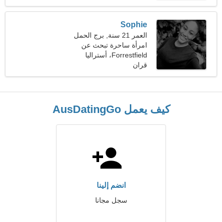
Sophie
العمر 21 سنة, برج الحمل
امرأة ساحرة تبحث عن
شخص مثلك
Forrestfield، أستراليا
قران
كيف يعمل AusDatingGo
انضم إلينا
سجل مجانا