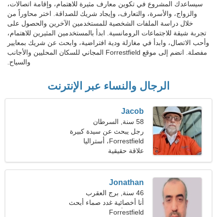
سيساعدك المشروع في تكوين معارف مثيرة للاهتمام، وإقامة اتصالات،
والزواج، والأسرة، والتعارف، وإيجاد شريك للصداقة. اختر محاوراً من
خلال دراسة الملفات الشخصية للمستخدمين الآخرين والحصول على
تجربة شيقة للاجتماعات الرومانسية. ابدأ بالمستخدمين المثيرين للاهتمام،
وأحب الاتصال، وابدأ في مغازلة ودية افتراضية، وابحث عن شريك بمعايير
مفصلة. انضم إلى موقع Forrestfield المجاني للسكان المحليين والأجانب
والسياح.
الرجال والنساء عبر الإنترنت
Jacob
58 سنة, السرطان
رجل يبحث عن سيدة كبيرة
50-53
Forrestfield، أستراليا
علاقة حقيقية
Jonathan
46 سنة, برج العقرب
أنا أخصائية غدد صماء أبحث
Forrestfield
عن امرأة ماهرة