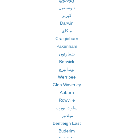
ولونجونج
تاونسفيل
كيرنز
Darwin
ماكاي
Craigieburn
Pakenham
شيبارتون
Berwick
بوندابيرج
Werribee
Glen Waverley
Auburn
Rowville
ساوث بورت
ميلدورا
Bentleigh East
Buderim