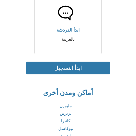
ابدأ الدردشة
بالعربية
ابدأ التسجيل
أماكن ومدن أخرى
ملبورن
بريزبن
كانبرا
نيوكاسل