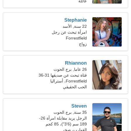
(182 رطلا)
عائلة
Stephanie
22 سنة, الأسد
امرأة تبحث عن رجل
Forrestfield
زواج
Rhiannon
26 عاما, برج الحوت
فتاة تبحث عن صديقها 31-36
Forrestfield، أستراليا
الحب الحقيقي
Steven
35 سنة, برج الحوت
الرجل يريد مقابلة امرأة 26-
31
189 سم (6'3")، 85 كجم
(187 رطلا)
القوارب، صخر