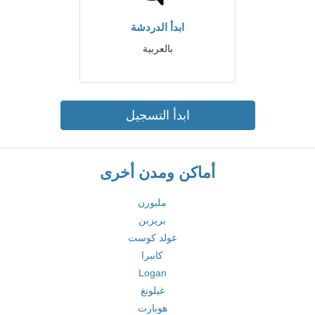
ابدأ الدردشة
بالعربية
ابدأ التسجيل
أماكن ومدن أخرى
ملبورن
بريزبن
غولد كوست
كانبرا
Logan
غيلونغ
هوبارت