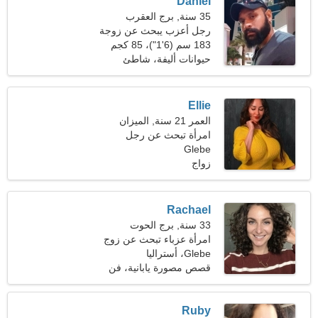
Daniel
35 سنة, برج العقرب
رجل أعزب يبحث عن زوجة
28-32
183 سم (6'1")، 85 كجم
(187 رطلا)
حيوانات أليفة، شاطئ
Ellie
العمر 21 سنة, الميزان
امرأة تبحث عن رجل
Glebe
زواج
Rachael
33 سنة, برج الحوت
امرأة عزباء تبحث عن زوج
38-44
Glebe، أستراليا
قصص مصورة يابانية، فن
قص وتشكيل الورق
Ruby