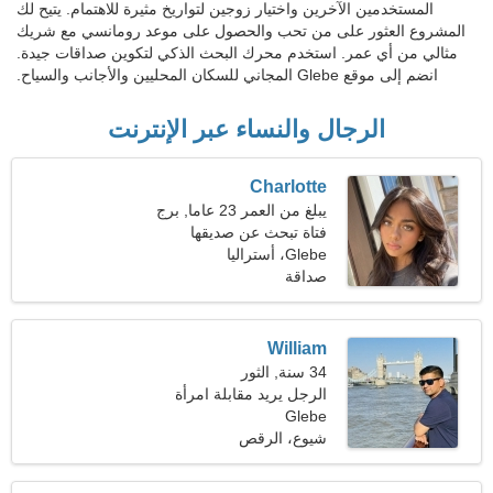
المستخدمين الآخرين واختيار زوجين لتواريخ مثيرة للاهتمام. يتيح لك
المشروع العثور على من تحب والحصول على موعد رومانسي مع شريك
مثالي من أي عمر. استخدم محرك البحث الذكي لتكوين صداقات جيدة.
انضم إلى موقع Glebe المجاني للسكان المحليين والأجانب والسياح.
الرجال والنساء عبر الإنترنت
Charlotte
يبلغ من العمر 23 عاما, برج
العذراء
فتاة تبحث عن صديقها
Glebe، أستراليا
صداقة
William
34 سنة, الثور
الرجل يريد مقابلة امرأة
Glebe
شيوع، الرقص