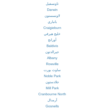
تاونسفيل
Darwin
لاونسستون
بانباري
Craigieburn
خليج هيرفي
أورانج
Baldivis
جيرالدتون
Albany
Rowville
ساوث بورت
Noble Park
جلادستون
Mill Park
Cranbourne North
آرمدال
Gosnells