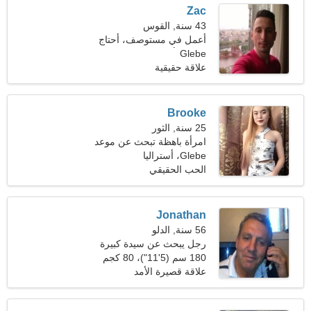
Zac
43 سنة, القوس
أعمل في مستوصف، أحتاج
Glebe
إلى امرأة رائعة
علاقة حقيقية
Brooke
25 سنة, الثور
امرأة باهظة تبحث عن موعد
Glebe، أستراليا
الحب الحقيقي
Jonathan
56 سنة, الدلو
رجل يبحث عن سيدة كبيرة
180 سم (5'11")، 80 كجم
(176 رطلا)
علاقة قصيرة الأمد