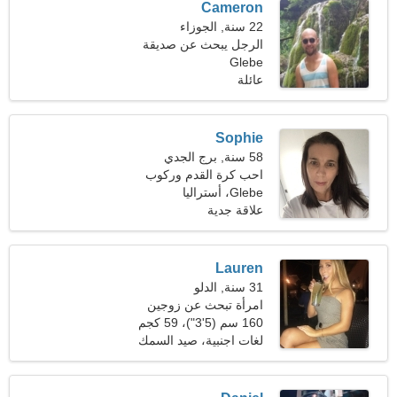
Cameron
22 سنة, الجوزاء
الرجل يبحث عن صديقة
Glebe
عائلة
Sophie
58 سنة, برج الجدي
احب كرة القدم وركوب
Glebe، أستراليا
القوارب
علاقة جدية
Lauren
31 سنة, الدلو
امرأة تبحث عن زوجين
160 سم (5'3")، 59 كجم
(130 رطلا)
لغات اجنبية، صيد السمك