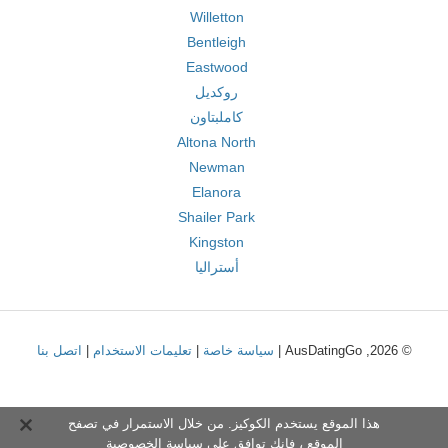
Willetton
Bentleigh
Eastwood
روكديل
كاملبتاون
Altona North
Newman
Elanora
Shailer Park
Kingston
أستراليا
© 2026, AusDatingGo |
سياسة خاصة
|
تعليمات الاستخدام
|
اتصل بنا
هذا الموقع يستخدم الكوكيز. من خلال الاستمرار في تصفح
الموقع ، فإنك توافق على
سياسة الخصوصية