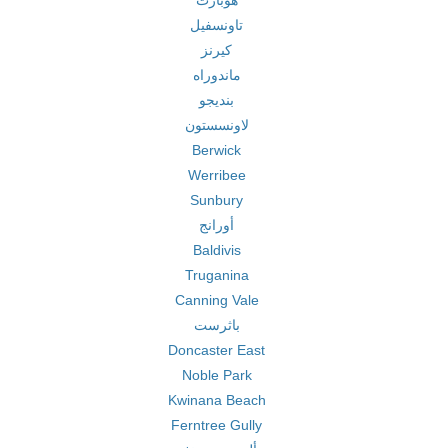
هوبارت
تاونسفيل
كيرنز
ماندوراه
بنديجو
لاونسستون
Berwick
Werribee
Sunbury
أورانج
Baldivis
Truganina
Canning Vale
باثرست
Doncaster East
Noble Park
Kwinana Beach
Ferntree Gully