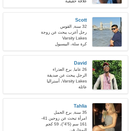
(198 رطلا)
علاقة حقيقية
Scott
32 سنة, القوس
رجل أعزب يبحث عن زوجة
Varsity Lakes
23-29
كرة سلة، البيسبول
David
26 عاما, برج العذراء
الرجل يبحث عن صديقة
Varsity Lakes، أستراليا
عائلة
Tahlia
35 سنة, برج الحمل
امرأة تبحث عن زوجين 41-
44
161 سم (5'4")، 59 كجم
(130 رطلا)
اليوجا، فن