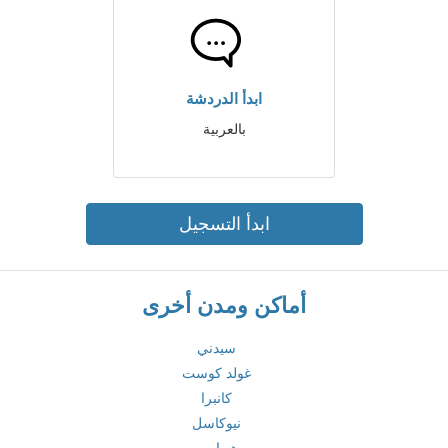
ابدأ الدردشة
بالعربية
ابدأ التسجيل
أماكن ومدن أخرى
سيدني
غولد كوست
كانبرا
نيوكاسل