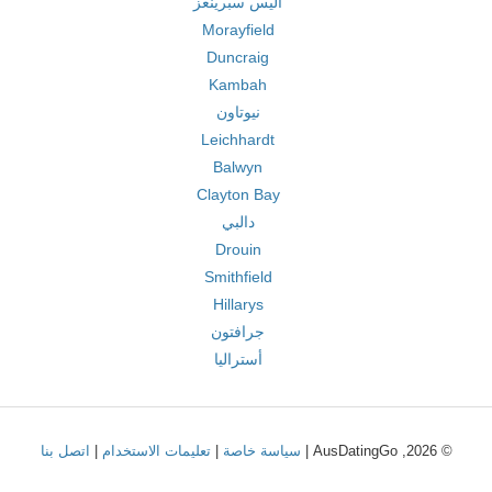
أليس سبرينغز
Morayfield
Duncraig
Kambah
نيوتاون
Leichhardt
Balwyn
Clayton Bay
دالبي
Drouin
Smithfield
Hillarys
جرافتون
أستراليا
© 2026, AusDatingGo |
سياسة خاصة
|
تعليمات الاستخدام
|
اتصل بنا