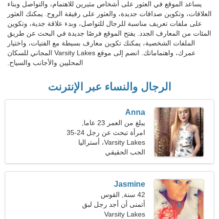
يساعد الموقع في العثور على أشخاص مثيرين للاهتمام، والتواصل وبناء
العلاقات، وتكوين صداقات جديدة، والعثور على رفيقة الروح. يمكنك العثور
على ملفات تعريف مناسبة للرجال للتواصل، وبدء علاقة جدية، وتكوين
المئات من المعارف الجدد. يفتح الموقع فرصًا جديدة في البحث عن طريق
الملفات الشخصية، يمكنك تكوين معارف بسيطة مع الفتيات، واختيار
عمرك، واهتماماتك. انضم إلى موقع Varsity Lakes المجاني للسكان
المحليين والأجانب والسياح.
الرجال والنساء عبر الإنترنت
Anna
يبلغ من العمر 23 عاما,
الميزان
امرأة تبحث عن رجل 24-35
Varsity Lakes، أستراليا
الحب الحقيقي
Jasmine
42 سنة, القوس
أتمنى أن أجد رجل لبق
Varsity Lakes