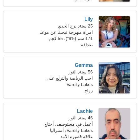
Lily
25 سنة, برج الجدي
امرأة مبهرجة تبحث عن موعد
171 سم (5'8")، 55 كجم
(121 رطلا)
صداقة
Gemma
56 سنة, الثور
احب الرياضة والتزلج على
الجليد
Varsity Lakes
زواج
Lachie
46 سنة, الثور
أعمل في مستوصف، أحتاج
Varsity Lakes، أستراليا
إلى امرأة متحمسة
علاقة قصيرة الأمد