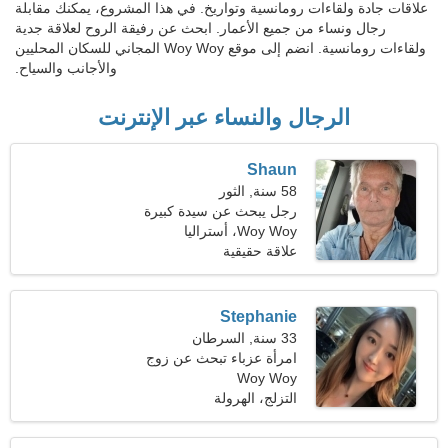
علاقات جادة ولقاءات رومانسية وتواريخ. في هذا المشروع، يمكنك مقابلة
رجال ونساء من جميع الأعمار. ابحث عن رفيقة الروح لعلاقة جدية
ولقاءات رومانسية. انضم إلى موقع Woy Woy المجاني للسكان المحليين
والأجانب والسياح.
الرجال والنساء عبر الإنترنت
Shaun
58 سنة, الثور
رجل يبحث عن سيدة كبيرة
Woy Woy، أستراليا
علاقة حقيقية
Stephanie
33 سنة, السرطان
امرأة عزباء تبحث عن زوج
Woy Woy
36-43
التزلج، الهرولة