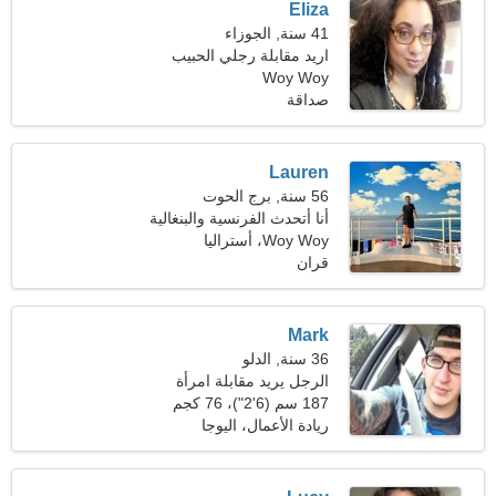
Eliza
41 سنة, الجوزاء
اريد مقابلة رجلي الحبيب
Woy Woy
صداقة
Lauren
56 سنة, برج الحوت
أنا أتحدث الفرنسية والبنغالية
Woy Woy، أستراليا
قران
Mark
36 سنة, الدلو
الرجل يريد مقابلة امرأة
187 سم (6'2")، 76 كجم
(167 رطلا)
ريادة الأعمال، اليوجا