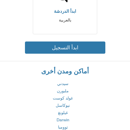
ابدأ الدردشة
بالعربية
ابدأ التسجيل
أماكن ومدن أخرى
سيدني
ملبورن
غولد كوست
نيوكاسل
غيلونغ
Darwin
توومبا