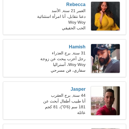
Rebecca
العمر 21 سنة, الأسد
دعنا نتقابل، أنا امرأة استثنائية
Woy Woy
الحب الحقيقي
Hamish
31 سنة, برج العذراء
رجل أعزب يبحث عن زوجة
25-29
Woy Woy، أستراليا
سفاري، فن مسرحي
Jasper
44 سنة, برج العقرب
أنا طبيب أطفال أبحث عن
امرأة عاطفية
181 سم (6'0")، 81 كجم
(178 رطلا)
عائلة