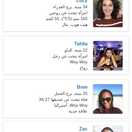
Lucy
34 سنة, برج العذراء
امرأة تبحث عن زوجين
165 سم (5'5")، 55 كجم
(121 رطلا)
هيب هوب، مال
Tahlia
22 سنة, الدلو
امرأة تبحث عن رجل
Woy Woy
زواج
Bree
25 سنة, برج الحمل
فتاة تبحث عن صديقها 27-34
Woy Woy، أستراليا
علاقة جدية
Zac