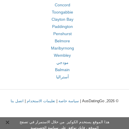
Concord
Toongabbie
Clayton Bay
Paddington
Penshurst
Belmore
Maribyrnong
Wembley
مودجي
Balmain
أستراليا
© 2026, AusDatingGo |
سياسة خاصة
|
تعليمات الاستخدام
|
اتصل بنا
هذا الموقع يستخدم الكوكيز. من خلال الاستمرار في تصفح
الموقع ، فإنك توافق على
سياسة الخصوصية